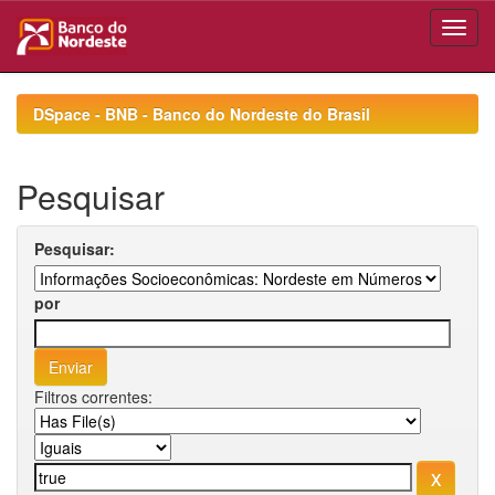
Skip
navigation
DSpace - BNB - Banco do Nordeste do Brasil
Pesquisar
Pesquisar:
por
Filtros correntes: