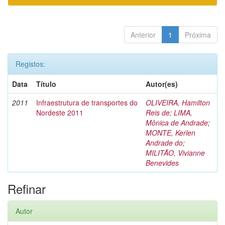
Anterior
1
Próxima
Registos:
Data
Título
Autor(es)
2011
Infraestrutura de transportes do
OLIVEIRA, Hamilton
Nordeste 2011
Reis de
;
LIMA,
Mônica de Andrade
;
MONTE, Kerlen
Andrade do
;
MILITÃO, Vivianne
Benevides
Refinar
Autor