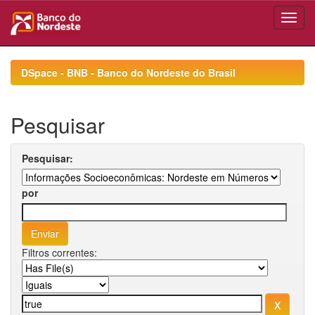
Skip
navigation
DSpace - BNB - Banco do Nordeste do Brasil
Pesquisar
Pesquisar:
por
Filtros correntes: