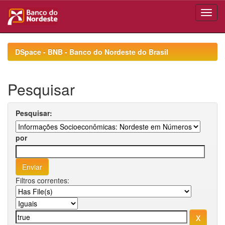
Skip
navigation
DSpace - BNB - Banco do Nordeste do Brasil
Pesquisar
Pesquisar:
por
Filtros correntes: