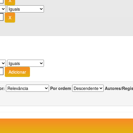
or:
Por ordem
Autores/Regi