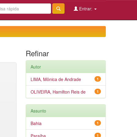
Entrar:
Refinar
Autor
LIMA, Mônica de Andrade
1
OLIVEIRA, Hamilton Reis de
1
Assunto
Bahia
1
Paraíba
1