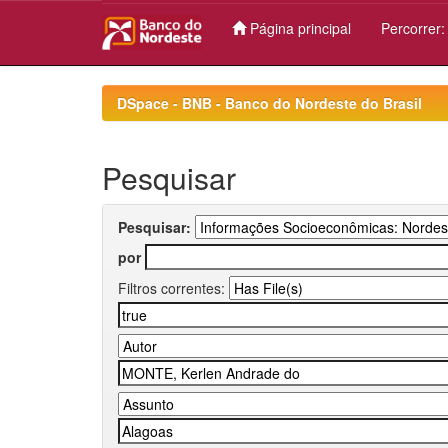
Página principal
Percorrer
Skip
navigation
DSpace - BNB - Banco do Nordeste do Brasil
Pesquisar
Pesquisar:
por
Filtros correntes: