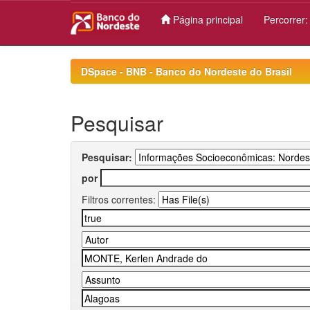
Página principal
Percorrer
Skip
navigation
DSpace - BNB - Banco do Nordeste do Brasil
Pesquisar
Pesquisar:
por
Filtros correntes: