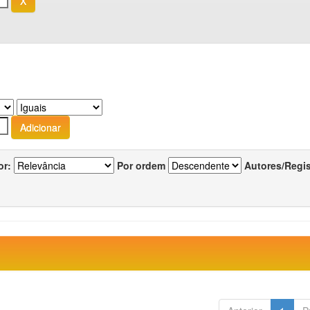
or:
Por ordem
Autores/Regi