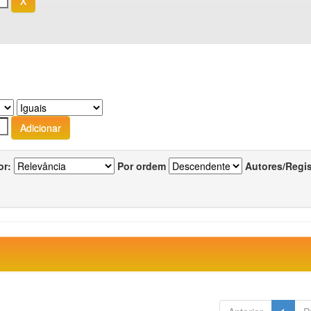
or:
Por ordem
Autores/Regi