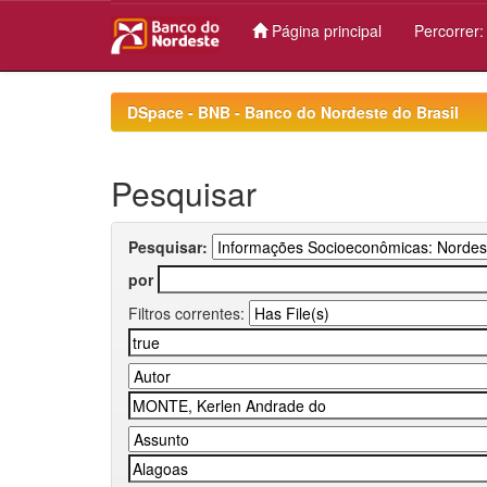
Página principal
Percorrer
Skip
navigation
DSpace - BNB - Banco do Nordeste do Brasil
Pesquisar
Pesquisar:
por
Filtros correntes: