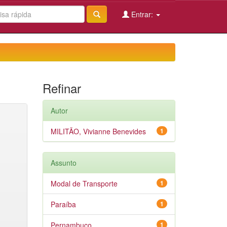
Entrar:
Refinar
Autor
MILITÃO, Vivianne Benevides
1
Assunto
Modal de Transporte
1
Paraíba
1
Pernambuco
1