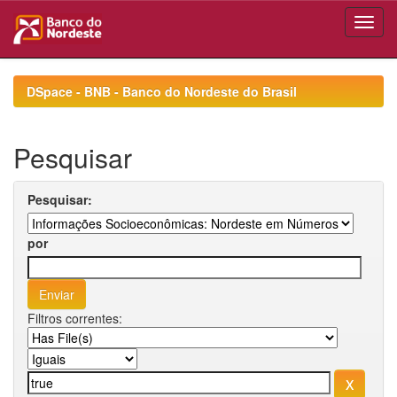
Skip
navigation
DSpace - BNB - Banco do Nordeste do Brasil
Pesquisar
Pesquisar:
por
Filtros correntes: