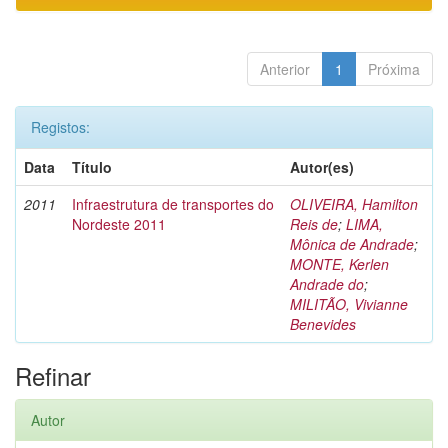
Anterior
1
Próxima
Registos:
Data
Título
Autor(es)
2011
Infraestrutura de transportes do
OLIVEIRA, Hamilton
Nordeste 2011
Reis de
;
LIMA,
Mônica de Andrade
;
MONTE, Kerlen
Andrade do
;
MILITÃO, Vivianne
Benevides
Refinar
Autor