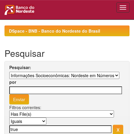
Skip
navigation
DSpace - BNB - Banco do Nordeste do Brasil
Pesquisar
Pesquisar:
por
Filtros correntes: