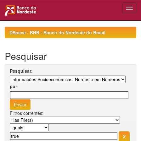
Skip
navigation
DSpace - BNB - Banco do Nordeste do Brasil
Pesquisar
Pesquisar:
por
Filtros correntes: