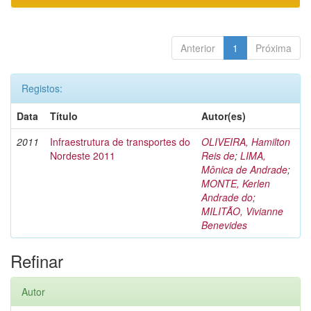
Anterior
1
Próxima
Registos:
Data
Título
Autor(es)
2011
Infraestrutura de transportes do
OLIVEIRA, Hamilton
Nordeste 2011
Reis de
;
LIMA,
Mônica de Andrade
;
MONTE, Kerlen
Andrade do
;
MILITÃO, Vivianne
Benevides
Refinar
Autor