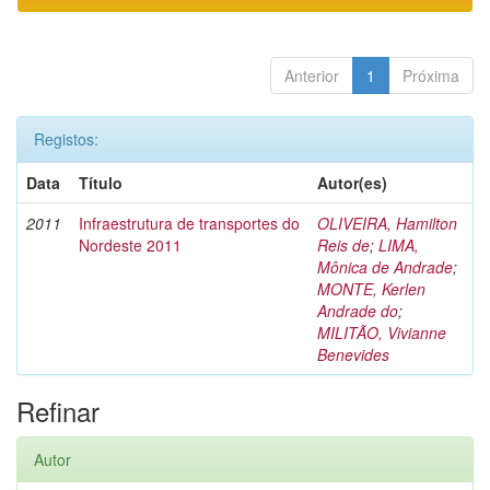
Anterior
1
Próxima
Registos:
Data
Título
Autor(es)
2011
Infraestrutura de transportes do
OLIVEIRA, Hamilton
Nordeste 2011
Reis de
;
LIMA,
Mônica de Andrade
;
MONTE, Kerlen
Andrade do
;
MILITÃO, Vivianne
Benevides
Refinar
Autor