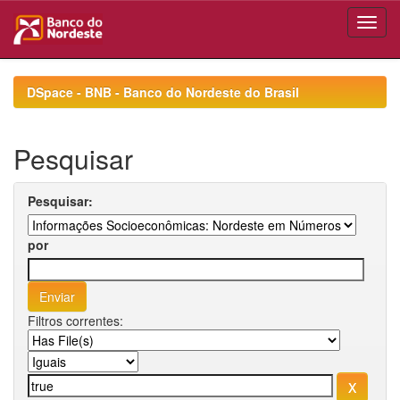
Skip
navigation
DSpace - BNB - Banco do Nordeste do Brasil
Pesquisar
Pesquisar:
por
Filtros correntes: