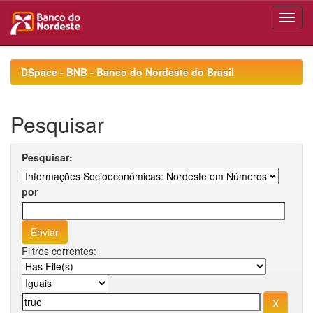
Skip
navigation
DSpace - BNB - Banco do Nordeste do Brasil
Pesquisar
Pesquisar:
por
Filtros correntes: