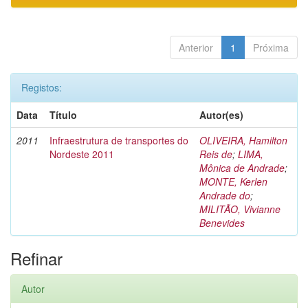
Anterior
1
Próxima
Registos:
Data
Título
Autor(es)
2011
Infraestrutura de transportes do
OLIVEIRA, Hamilton
Nordeste 2011
Reis de
;
LIMA,
Mônica de Andrade
;
MONTE, Kerlen
Andrade do
;
MILITÃO, Vivianne
Benevides
Refinar
Autor