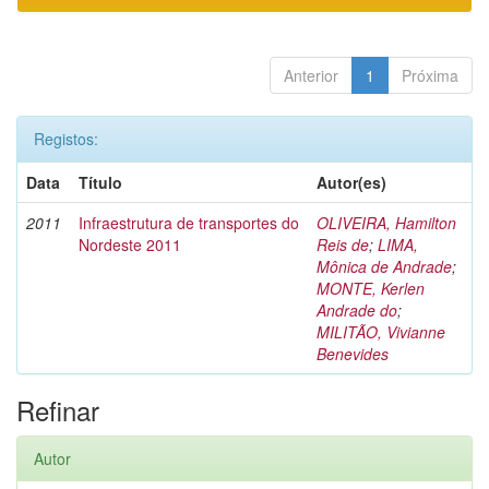
Anterior
1
Próxima
Registos:
Data
Título
Autor(es)
2011
Infraestrutura de transportes do
OLIVEIRA, Hamilton
Nordeste 2011
Reis de
;
LIMA,
Mônica de Andrade
;
MONTE, Kerlen
Andrade do
;
MILITÃO, Vivianne
Benevides
Refinar
Autor