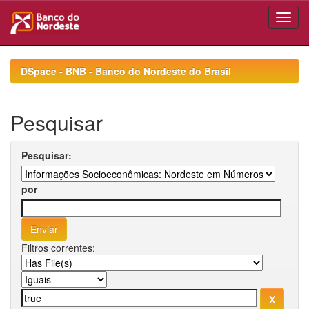
Skip
navigation
DSpace - BNB - Banco do Nordeste do Brasil
Pesquisar
Pesquisar:
por
Filtros correntes: