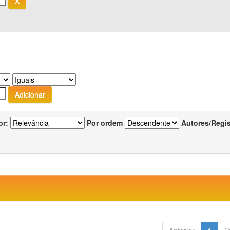
or:
Por ordem
Autores/Regi