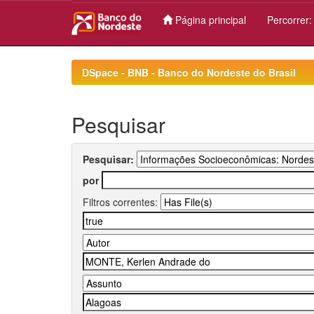
Página principal
Percorrer
Skip
navigation
DSpace - BNB - Banco do Nordeste do Brasil
Pesquisar
Pesquisar:
por
Filtros correntes: