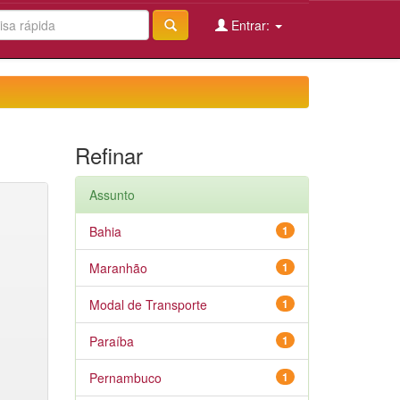
Entrar:
Refinar
Assunto
Bahia
1
Maranhão
1
Modal de Transporte
1
Paraíba
1
Pernambuco
1