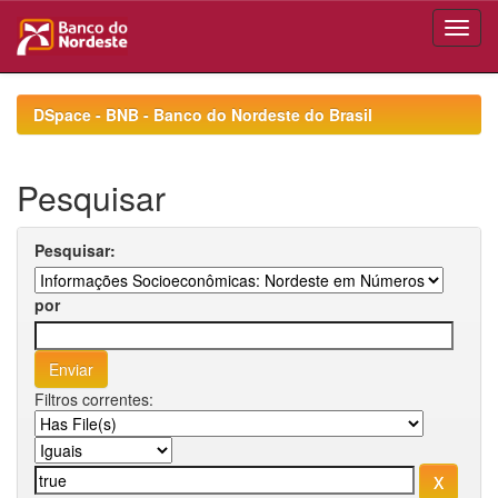
Skip
navigation
DSpace - BNB - Banco do Nordeste do Brasil
Pesquisar
Pesquisar:
por
Filtros correntes: