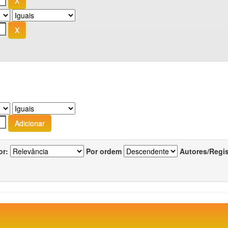
or:
Por ordem
Autores/Regi