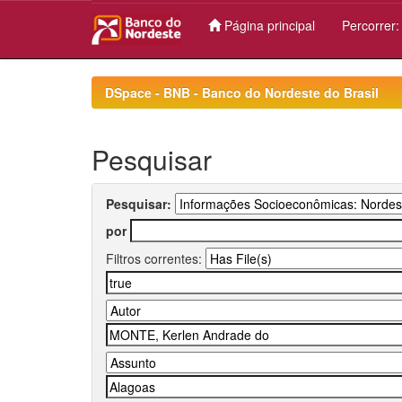
Página principal
Percorrer
Skip
navigation
DSpace - BNB - Banco do Nordeste do Brasil
Pesquisar
Pesquisar:
por
Filtros correntes: