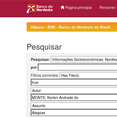
Página principal
Percorrer
Skip
navigation
DSpace - BNB - Banco do Nordeste do Brasil
Pesquisar
Pesquisar:
por
Filtros correntes: