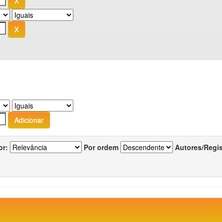
or:
Por ordem
Autores/Regi