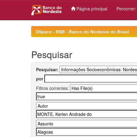
Página principal
Percorrer
Skip
navigation
DSpace - BNB - Banco do Nordeste do Brasil
Pesquisar
Pesquisar:
por
Filtros correntes: