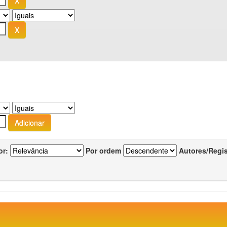
or:
Por ordem
Autores/Regi