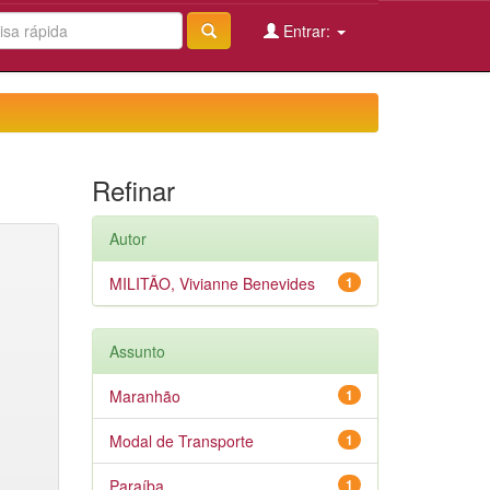
Entrar:
Refinar
Autor
MILITÃO, Vivianne Benevides
1
Assunto
Maranhão
1
Modal de Transporte
1
Paraíba
1