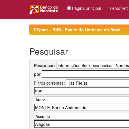
Página principal
Percorrer
Skip
navigation
DSpace - BNB - Banco do Nordeste do Brasil
Pesquisar
Pesquisar:
por
Filtros correntes: