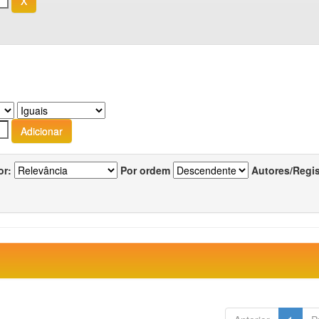
or:
Por ordem
Autores/Regi