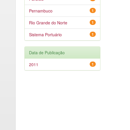
Pernambuco
1
Rio Grande do Norte
1
Sistema Portuário
1
Data de Publicação
2011
1