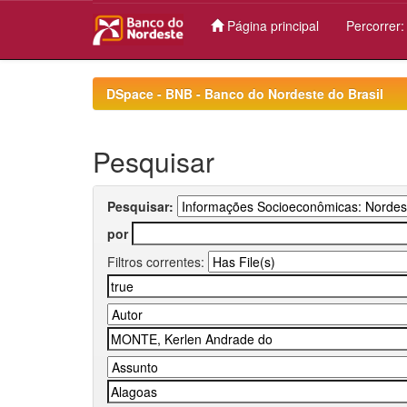
Página principal
Percorrer
Skip
navigation
DSpace - BNB - Banco do Nordeste do Brasil
Pesquisar
Pesquisar:
por
Filtros correntes: