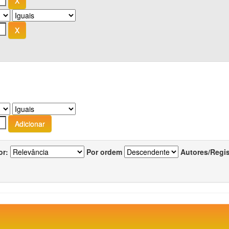
or:
Por ordem
Autores/Regi