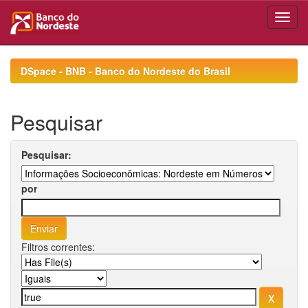
Skip
navigation
DSpace - BNB - Banco do Nordeste do Brasil
Pesquisar
Pesquisar:
por
Filtros correntes: