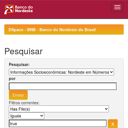
Skip
navigation
DSpace - BNB - Banco do Nordeste do Brasil
Pesquisar
Pesquisar:
por
Filtros correntes: