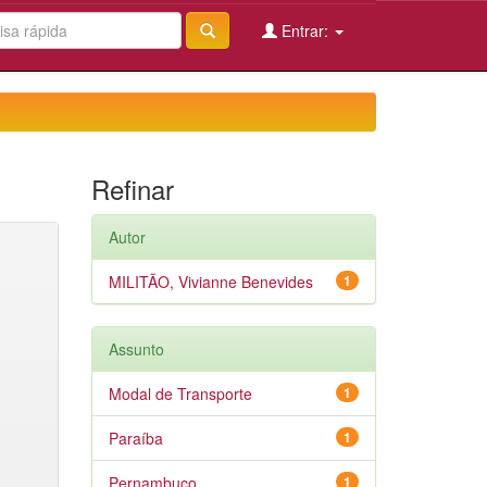
Entrar:
Refinar
Autor
MILITÃO, Vivianne Benevides
1
Assunto
Modal de Transporte
1
Paraíba
1
Pernambuco
1