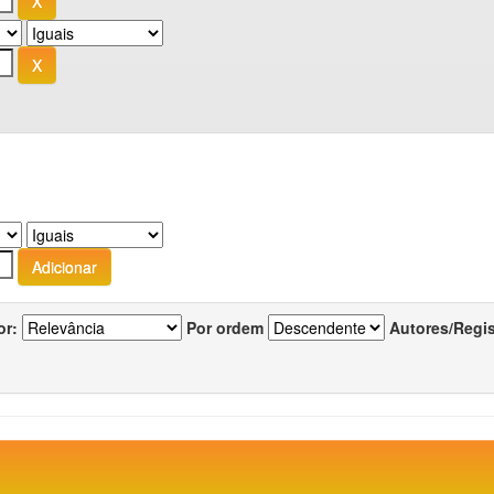
or:
Por ordem
Autores/Regi