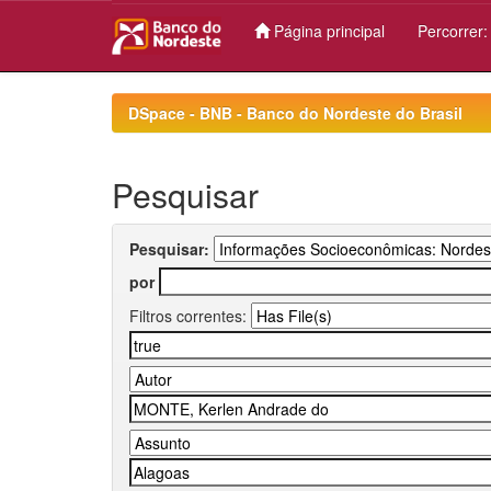
Página principal
Percorrer
Skip
navigation
DSpace - BNB - Banco do Nordeste do Brasil
Pesquisar
Pesquisar:
por
Filtros correntes: