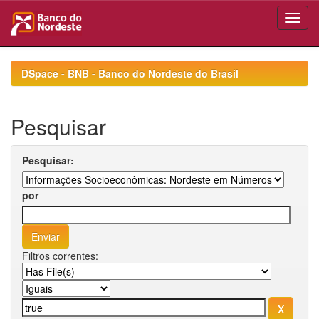
Skip
navigation
DSpace - BNB - Banco do Nordeste do Brasil
Pesquisar
Pesquisar:
por
Filtros correntes: