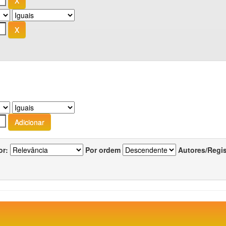
or:
Por ordem
Autores/Regi