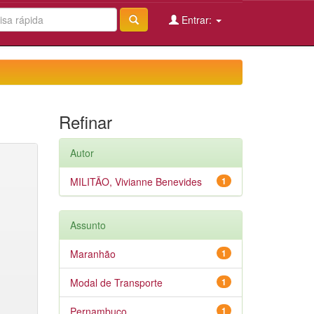
Entrar:
Refinar
Autor
MILITÃO, Vivianne Benevides
1
Assunto
Maranhão
1
Modal de Transporte
1
Pernambuco
1