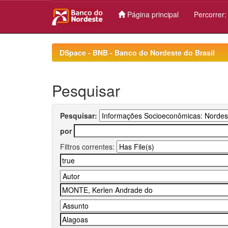
Página principal
Percorrer
Skip
navigation
DSpace - BNB - Banco do Nordeste do Brasil
Pesquisar
Pesquisar:
por
Filtros correntes: