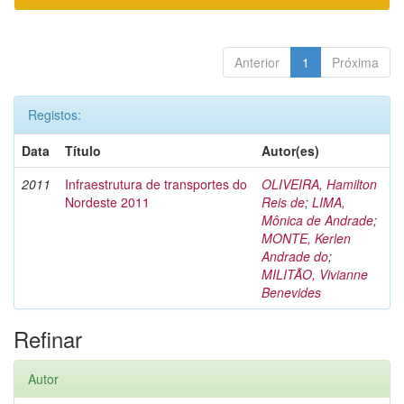
Anterior
1
Próxima
Registos:
Data
Título
Autor(es)
2011
Infraestrutura de transportes do
OLIVEIRA, Hamilton
Nordeste 2011
Reis de
;
LIMA,
Mônica de Andrade
;
MONTE, Kerlen
Andrade do
;
MILITÃO, Vivianne
Benevides
Refinar
Autor