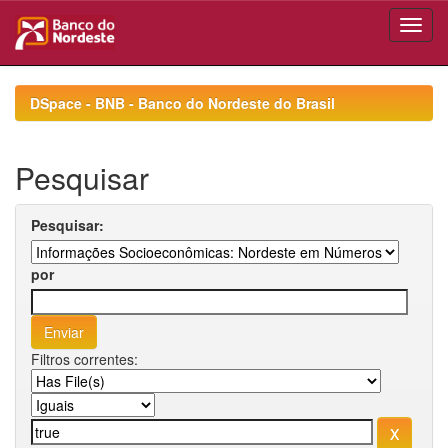
Skip
navigation
DSpace - BNB - Banco do Nordeste do Brasil
Pesquisar
Pesquisar:
por
Filtros correntes: