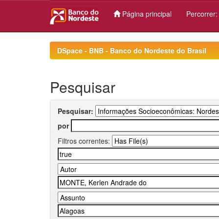
Página principal
Percorrer
Skip
navigation
DSpace - BNB - Banco do Nordeste do Brasil
Pesquisar
Pesquisar:
por
Filtros correntes: