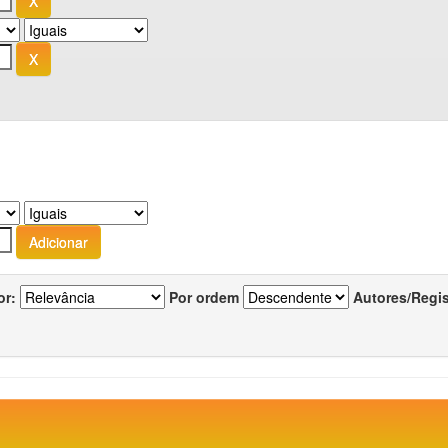
or:
Por ordem
Autores/Regi