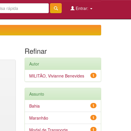
Entrar:
Refinar
Autor
MILITÃO, Vivianne Benevides
1
Assunto
Bahia
1
Maranhão
1
Modal de Transporte
1