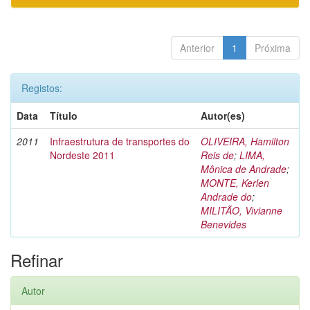
Anterior
1
Próxima
Registos:
Data
Título
Autor(es)
2011
Infraestrutura de transportes do
OLIVEIRA, Hamilton
Nordeste 2011
Reis de
;
LIMA,
Mônica de Andrade
;
MONTE, Kerlen
Andrade do
;
MILITÃO, Vivianne
Benevides
Refinar
Autor