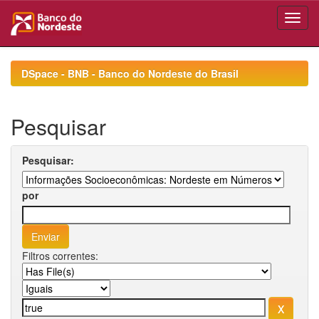
Skip
navigation
DSpace - BNB - Banco do Nordeste do Brasil
Pesquisar
Pesquisar:
por
Filtros correntes: