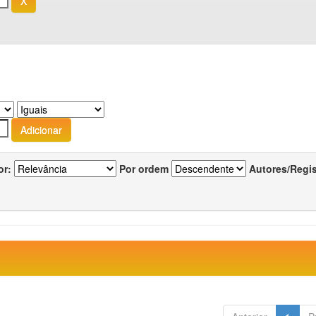
or:
Por ordem
Autores/Regi