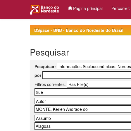
Página principal
Percorrer
Skip
navigation
DSpace - BNB - Banco do Nordeste do Brasil
Pesquisar
Pesquisar:
por
Filtros correntes: