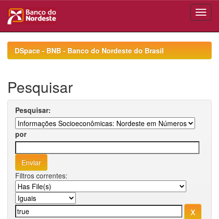
Skip
navigation
DSpace - BNB - Banco do Nordeste do Brasil
Pesquisar
Pesquisar:
por
Filtros correntes: