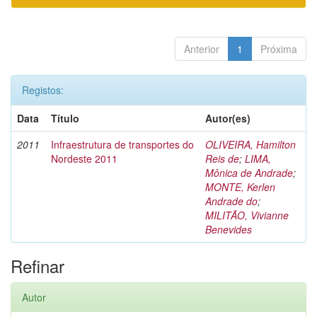
Anterior
1
Próxima
Registos:
Data
Título
Autor(es)
2011
Infraestrutura de transportes do
OLIVEIRA, Hamilton
Nordeste 2011
Reis de
;
LIMA,
Mônica de Andrade
;
MONTE, Kerlen
Andrade do
;
MILITÃO, Vivianne
Benevides
Refinar
Autor