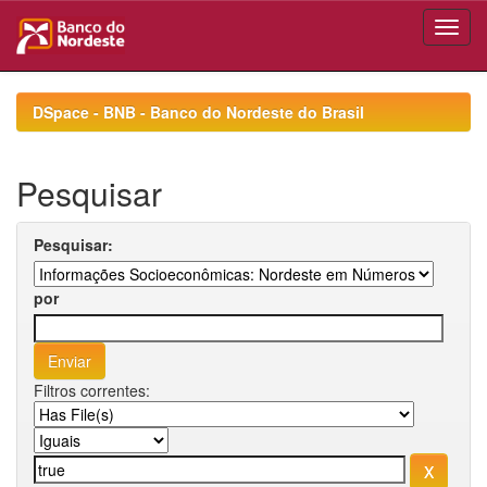
Skip
navigation
DSpace - BNB - Banco do Nordeste do Brasil
Pesquisar
Pesquisar:
por
Filtros correntes: