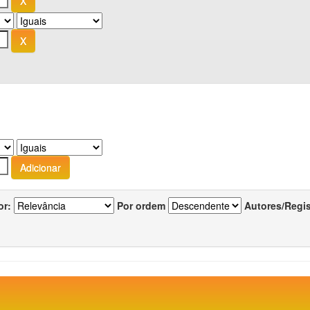
or:
Por ordem
Autores/Regi