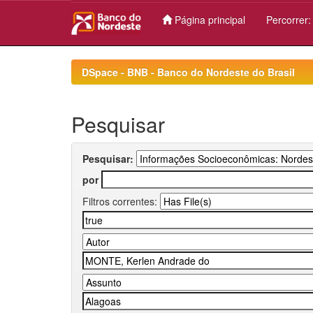
Página principal
Percorrer
Skip
navigation
DSpace - BNB - Banco do Nordeste do Brasil
Pesquisar
Pesquisar:
por
Filtros correntes: