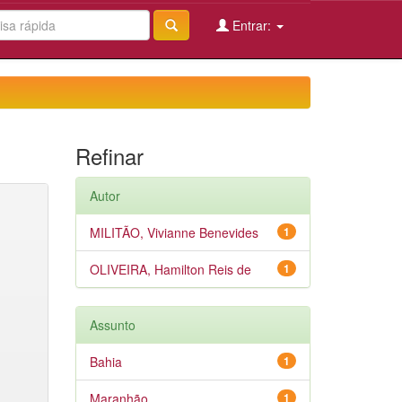
Entrar:
Refinar
Autor
MILITÃO, Vivianne Benevides
1
OLIVEIRA, Hamilton Reis de
1
Assunto
Bahia
1
Maranhão
1