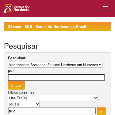
Skip
navigation
DSpace - BNB - Banco do Nordeste do Brasil
Pesquisar
Pesquisar:
por
Filtros correntes: