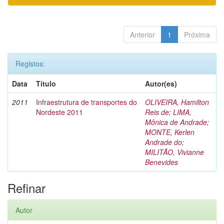
Anterior
1
Próxima
Registos:
Data
Título
Autor(es)
2011
Infraestrutura de transportes do
OLIVEIRA, Hamilton
Nordeste 2011
Reis de
;
LIMA,
Mônica de Andrade
;
MONTE, Kerlen
Andrade do
;
MILITÃO, Vivianne
Benevides
Refinar
Autor