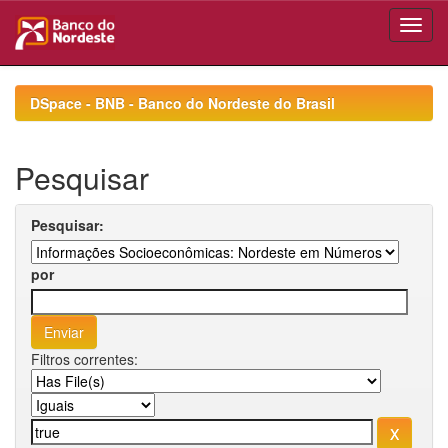
Skip
navigation
DSpace - BNB - Banco do Nordeste do Brasil
Pesquisar
Pesquisar:
por
Filtros correntes: