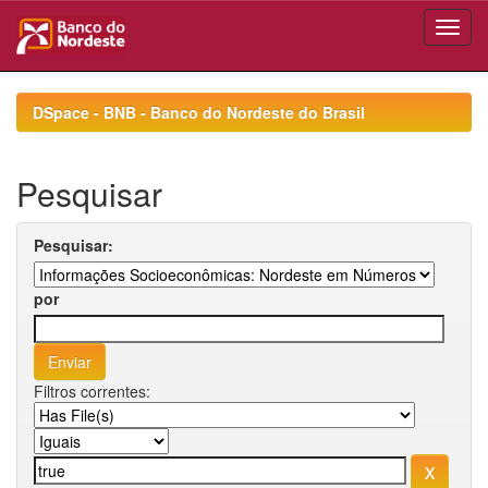
Skip
navigation
DSpace - BNB - Banco do Nordeste do Brasil
Pesquisar
Pesquisar:
por
Filtros correntes: