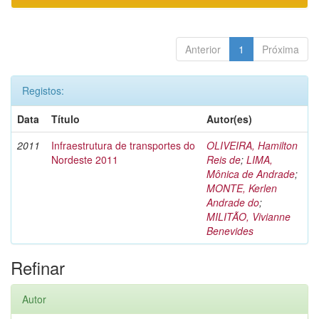
Anterior
1
Próxima
Registos:
Data
Título
Autor(es)
2011
Infraestrutura de transportes do
OLIVEIRA, Hamilton
Nordeste 2011
Reis de
;
LIMA,
Mônica de Andrade
;
MONTE, Kerlen
Andrade do
;
MILITÃO, Vivianne
Benevides
Refinar
Autor