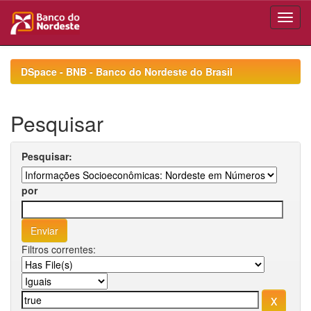
Skip
navigation
DSpace - BNB - Banco do Nordeste do Brasil
Pesquisar
Pesquisar:
por
Filtros correntes: