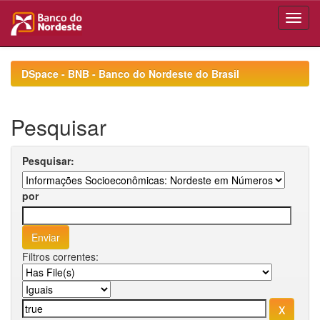
Skip
navigation
DSpace - BNB - Banco do Nordeste do Brasil
Pesquisar
Pesquisar:
por
Filtros correntes: