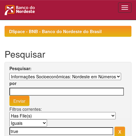
Skip
navigation
DSpace - BNB - Banco do Nordeste do Brasil
Pesquisar
Pesquisar:
por
Filtros correntes: