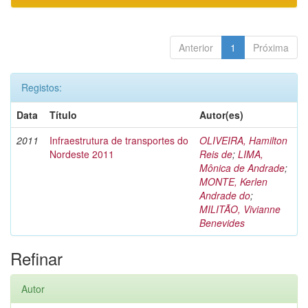
Anterior
1
Próxima
Registos:
Data
Título
Autor(es)
2011
Infraestrutura de transportes do
OLIVEIRA, Hamilton
Nordeste 2011
Reis de
;
LIMA,
Mônica de Andrade
;
MONTE, Kerlen
Andrade do
;
MILITÃO, Vivianne
Benevides
Refinar
Autor