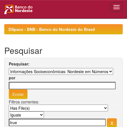
Skip
navigation
DSpace - BNB - Banco do Nordeste do Brasil
Pesquisar
Pesquisar:
por
Filtros correntes: