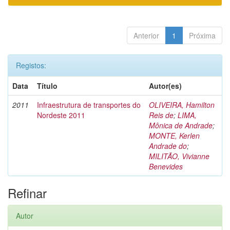
Anterior
1
Próxima
Registos:
Data
Título
Autor(es)
2011
Infraestrutura de transportes do
OLIVEIRA, Hamilton
Nordeste 2011
Reis de
;
LIMA,
Mônica de Andrade
;
MONTE, Kerlen
Andrade do
;
MILITÃO, Vivianne
Benevides
Refinar
Autor