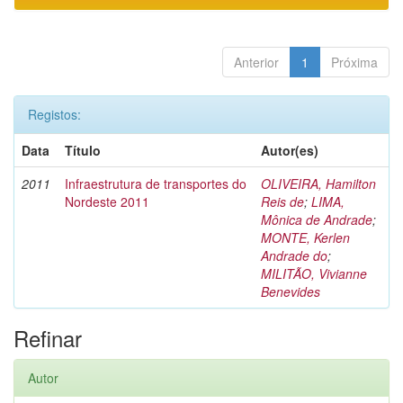
Anterior
1
Próxima
Registos:
Data
Título
Autor(es)
2011
Infraestrutura de transportes do
OLIVEIRA, Hamilton
Nordeste 2011
Reis de
;
LIMA,
Mônica de Andrade
;
MONTE, Kerlen
Andrade do
;
MILITÃO, Vivianne
Benevides
Refinar
Autor