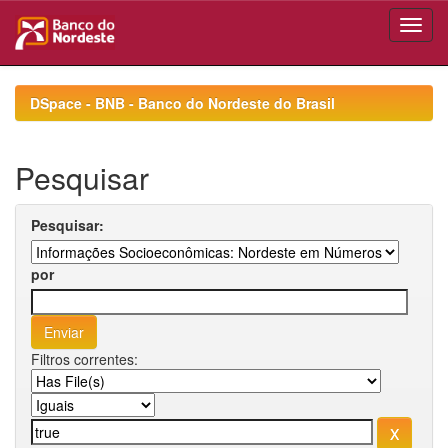
Skip
navigation
DSpace - BNB - Banco do Nordeste do Brasil
Pesquisar
Pesquisar:
por
Filtros correntes: