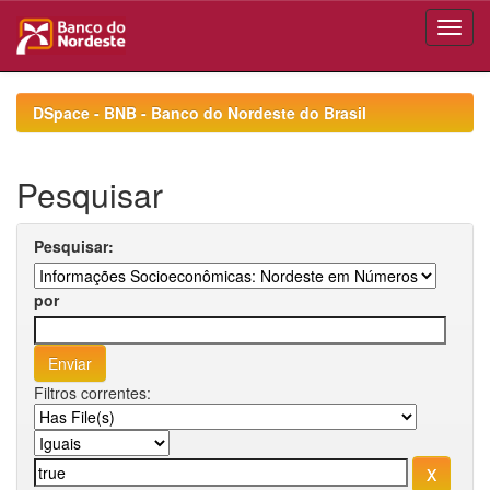
Skip
navigation
DSpace - BNB - Banco do Nordeste do Brasil
Pesquisar
Pesquisar:
por
Filtros correntes: