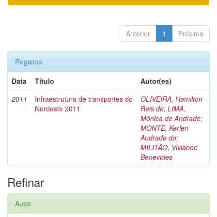
Anterior
1
Próxima
Registos:
Data
Título
Autor(es)
2011
Infraestrutura de transportes do
OLIVEIRA, Hamilton
Nordeste 2011
Reis de
;
LIMA,
Mônica de Andrade
;
MONTE, Kerlen
Andrade do
;
MILITÃO, Vivianne
Benevides
Refinar
Autor