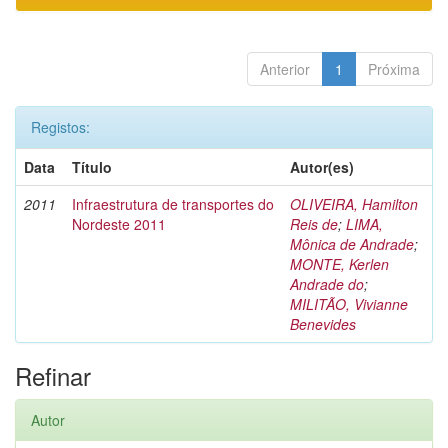
Anterior
1
Próxima
Registos:
Data
Título
Autor(es)
2011
Infraestrutura de transportes do
OLIVEIRA, Hamilton
Nordeste 2011
Reis de
;
LIMA,
Mônica de Andrade
;
MONTE, Kerlen
Andrade do
;
MILITÃO, Vivianne
Benevides
Refinar
Autor