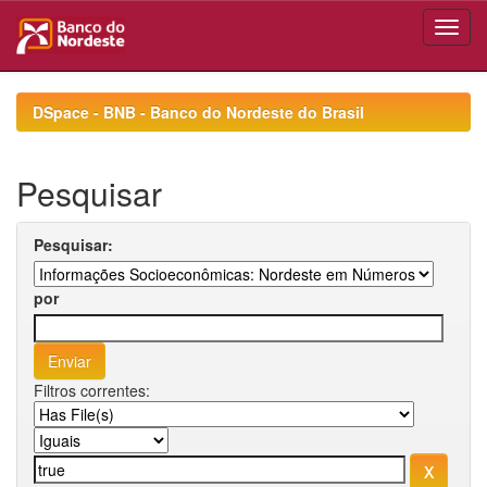
Skip
navigation
DSpace - BNB - Banco do Nordeste do Brasil
Pesquisar
Pesquisar:
por
Filtros correntes: