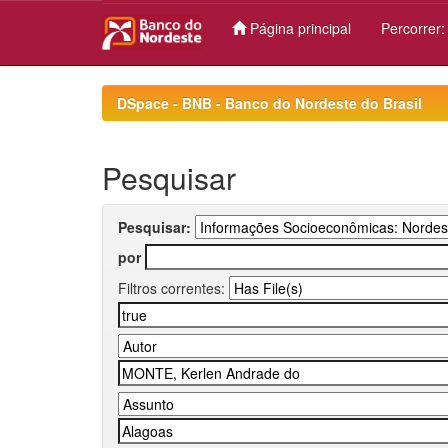
Página principal
Percorrer
Skip
navigation
DSpace - BNB - Banco do Nordeste do Brasil
Pesquisar
Pesquisar:
por
Filtros correntes: