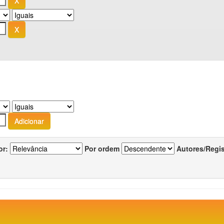
or:
Por ordem
Autores/Regi