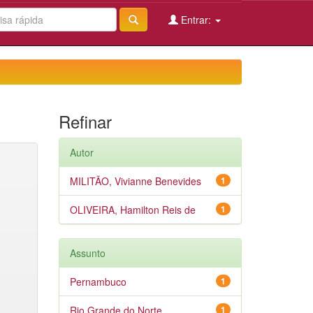
Entrar:
Refinar
Autor
MILITÃO, Vivianne Benevides
1
OLIVEIRA, Hamilton Reis de
1
Assunto
Pernambuco
1
Rio Grande do Norte
1