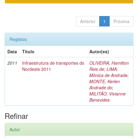
Anterior
1
Próxima
Registos:
Data
Título
Autor(es)
2011
Infraestrutura de transportes do
OLIVEIRA, Hamilton
Nordeste 2011
Reis de
;
LIMA,
Mônica de Andrade
;
MONTE, Kerlen
Andrade do
;
MILITÃO, Vivianne
Benevides
Refinar
Autor