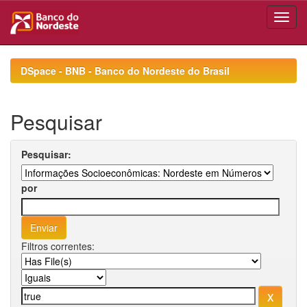
Skip
navigation
DSpace - BNB - Banco do Nordeste do Brasil
Pesquisar
Pesquisar:
por
Filtros correntes: