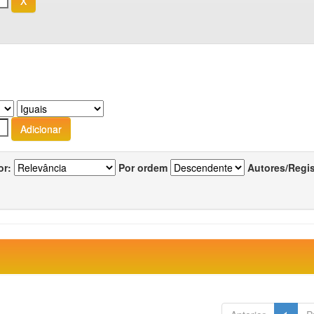
or:
Por ordem
Autores/Regi