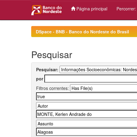
Página principal
Percorrer
Skip
navigation
DSpace - BNB - Banco do Nordeste do Brasil
Pesquisar
Pesquisar:
por
Filtros correntes: