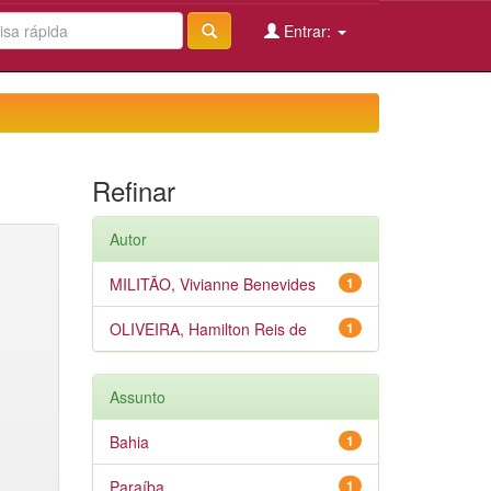
Entrar:
Refinar
Autor
MILITÃO, Vivianne Benevides
1
OLIVEIRA, Hamilton Reis de
1
Assunto
Bahia
1
Paraíba
1