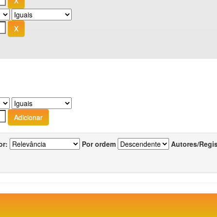
or:
Por ordem
Autores/Regi