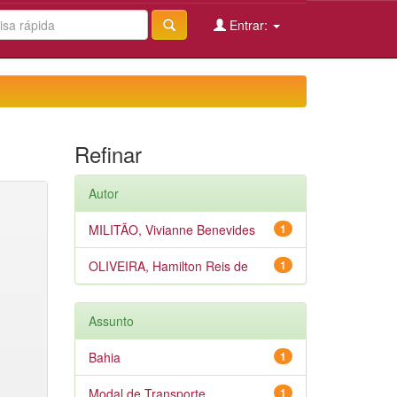
Entrar:
Refinar
Autor
MILITÃO, Vivianne Benevides
1
OLIVEIRA, Hamilton Reis de
1
Assunto
Bahia
1
Modal de Transporte
1