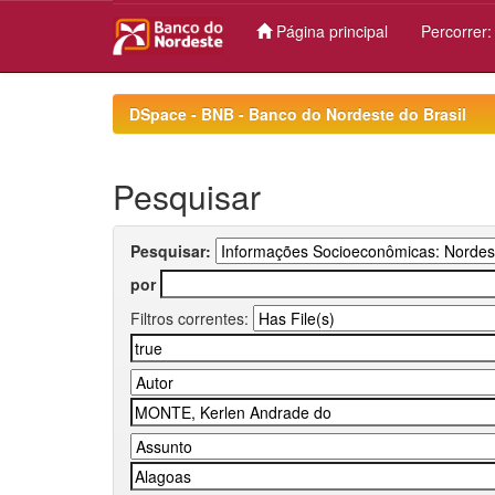
Página principal
Percorrer
Skip
navigation
DSpace - BNB - Banco do Nordeste do Brasil
Pesquisar
Pesquisar:
por
Filtros correntes: