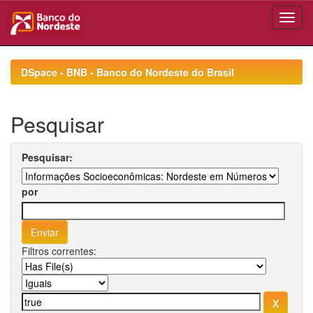
Skip
navigation
DSpace - BNB - Banco do Nordeste do Brasil
Pesquisar
Pesquisar:
por
Filtros correntes: