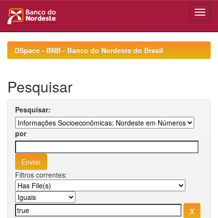
Skip
navigation
DSpace - BNB - Banco do Nordeste do Brasil
Pesquisar
Pesquisar:
por
Filtros correntes: