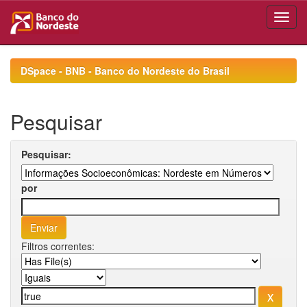
Skip
navigation
DSpace - BNB - Banco do Nordeste do Brasil
Pesquisar
Pesquisar:
por
Filtros correntes: