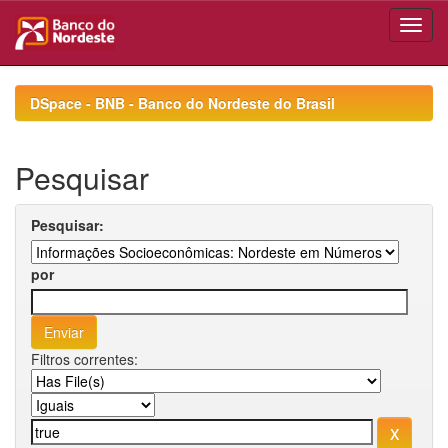
Skip
navigation
DSpace - BNB - Banco do Nordeste do Brasil
Pesquisar
Pesquisar:
por
Filtros correntes: