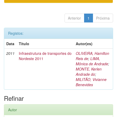
Anterior
1
Próxima
Registos:
Data
Título
Autor(es)
2011
Infraestrutura de transportes do
OLIVEIRA, Hamilton
Nordeste 2011
Reis de
;
LIMA,
Mônica de Andrade
;
MONTE, Kerlen
Andrade do
;
MILITÃO, Vivianne
Benevides
Refinar
Autor